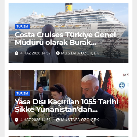
TURİZM
Costa Cruises Türkiye Genel
Müdürü olarak Burak
Çalışkan atandı.
4 HAZ 2026 14:57
MUSTAFA ÖZÇIÇEK
TURİZM
Yasa Dışı Kaçırılan 1055 Tarihi
Sikke Yunanistan’dan
Türkiye’ye Döndü
4 HAZ 2026 14:51
MUSTAFA ÖZÇIÇEK