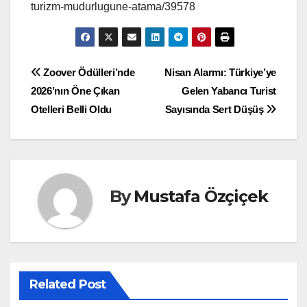
turizm-mudurlugune-atama/39578
Yazı
Zoover Ödülleri’nde
Nisan Alarmı: Türkiye’ye
2026’nın Öne Çıkan
Gelen Yabancı Turist
gezinmesi
Otelleri Belli Oldu
Sayısında Sert Düşüş
By
Mustafa Özçiçek
Related Post