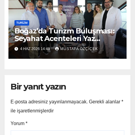
TURİZM
Boğaz’da Turizm Buluşması:
Seyahat Acenteleri Yaz
Sezonuna Moralli Başladı
4 HAZ 2026 14:49
MUSTAFA ÖZÇIÇEK
Bir yanıt yazın
E-posta adresiniz yayınlanmayacak.
Gerekli alanlar
*
ile işaretlenmişlerdir
Yorum
*