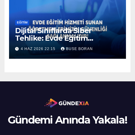
EĞİTİM
Dijital Sınıflarda Siber
Tehlike: Evde Eğitim
Uygulamalarında Büyük
4 HAZ 2026 22:15
BUSE BORAN
Güvenlik Açığı!
Gündemi Anında Yakala!