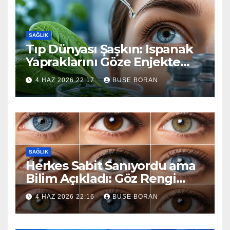
SAĞLIK
Tıp Dünyası Şaşkın: Ispanak
Yapraklarını Göze Enjekte
Ettiler, Sonuca İnanamadılar
4 HAZ 2026 22:17
BUSE BORAN
SAĞLIK
Herkes Sabit Sanıyordu ama
Bilim Açıkladı: Göz Rengi
Yaşlandıkça Değişir mi?
4 HAZ 2026 22:16
BUSE BORAN