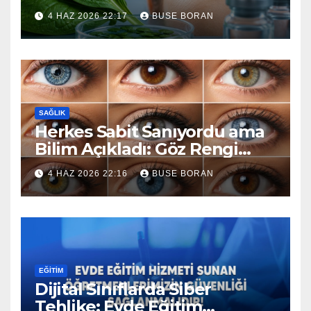
Ettiler, Sonuca İnanamadılar
4 HAZ 2026 22:17
BUSE BORAN
SAĞLIK
Herkes Sabit Sanıyordu ama
Bilim Açıkladı: Göz Rengi
Yaşlandıkça Değişir mi?
4 HAZ 2026 22:16
BUSE BORAN
EĞİTİM
Dijital Sınıflarda Siber
Tehlike: Evde Eğitim