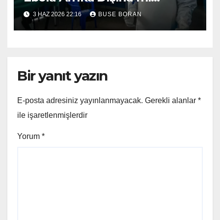
Yayılıyor?
3 HAZ 2026 22:16
BUSE BORAN
Bir yanıt yazın
E-posta adresiniz yayınlanmayacak.
Gerekli alanlar
*
ile işaretlenmişlerdir
Yorum
*