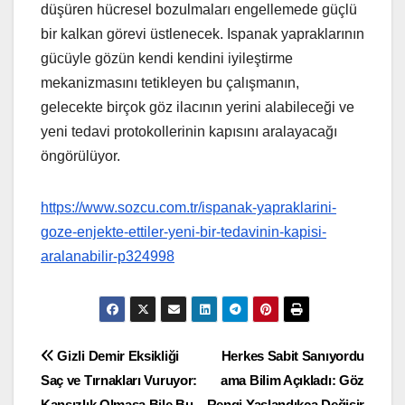
düşüren hücresel bozulmaları engellemede güçlü
bir kalkan görevi üstlenecek. Ispanak yapraklarının
gücüyle gözün kendi kendini iyileştirme
mekanizmasını tetikleyen bu çalışmanın,
gelecekte birçok göz ilacının yerini alabileceği ve
yeni tedavi protokollerinin kapısını aralayacağı
öngörülüyor.
https://www.sozcu.com.tr/ispanak-yapraklarini-
goze-enjekte-ettiler-yeni-bir-tedavinin-kapisi-
aralanabilir-p324998
Yazı
Gizli Demir Eksikliği
Herkes Sabit Sanıyordu
Saç ve Tırnakları Vuruyor:
ama Bilim Açıkladı: Göz
gezinmesi
Kansızlık Olmasa Bile Bu
Rengi Yaşlandıkça Değişir