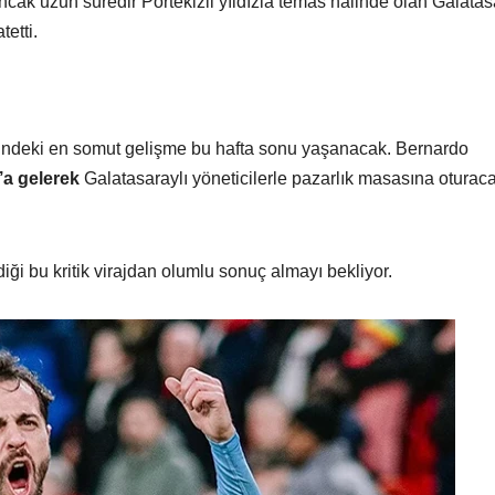
Ancak uzun süredir Portekizli yıldızla temas halinde olan Galata
tetti.
rindeki en somut gelişme bu hafta sonu yaşanacak. Bernardo
’a gelerek
Galatasaraylı yöneticilerle pazarlık masasına oturac
diği bu kritik virajdan olumlu sonuç almayı bekliyor.