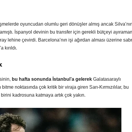
rüşmelerde oyuncudan olumlu geri dönüşler almış ancak Silva’nı
mıştı. İspanyol devinin bu transfer için gerekli bütçeyi ayırama
ay lehine çevirdi. Barcelona’nın işi ağırdan alması üzerine sabr
a kırıldı.
k
sinin,
bu hafta sonunda İstanbul’a gelerek
Galatasaraylı
bitme noktasında çok kritik bir viraja giren Sarı-Kırmızılılar, bu
birini kadrosuna katmaya artık çok yakın.