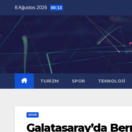
Skip
8 Ağustos 2026
00:13
to
content
TURİZM
SPOR
TEKNOLOJİ
SPOR
Galatasaray’da Ber